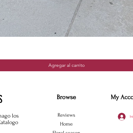
Agregar al carrito
S
Browse
My Acc
Reviews
hago los
In
Catalogo
Home
Floral season