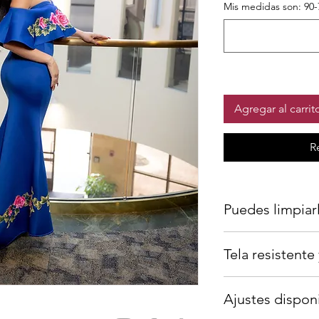
Mis medidas son: 90-
Agregar al carrit
R
Puedes limpiarl
Porfavor llevalo a un
Tela resistent
en la lavadora en mod
Tafetta Fabric
Ajustes dispon