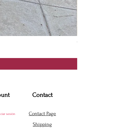
Thanya Dress
Precio
USD 360.00
ount
Contact
Contact Page
iciar sesión
Shipping