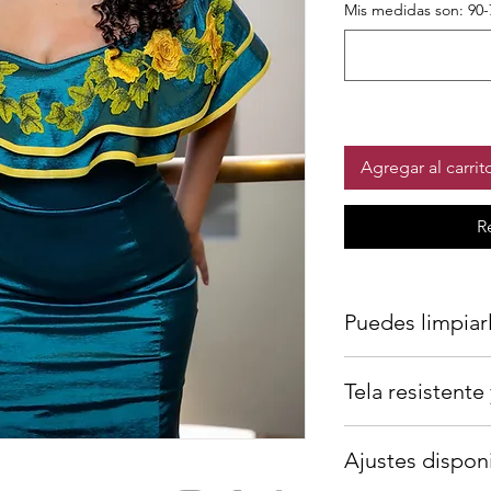
Mis medidas son: 90-
Agregar al carrit
R
Puedes limpiarl
Porfavor llevalo a un
Tela resistent
en la lavadora en mod
Tafetta Fabric
Ajustes dispon