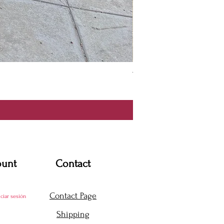
Thanya Dress
Precio
USD 360.00
ount
Contact
Contact Page
iciar sesión
Shipping