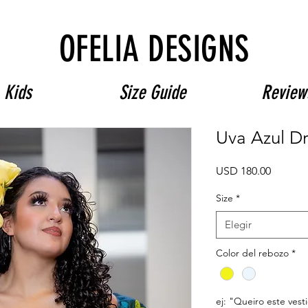
Free Shipping on $180+ use code "DIADELOSMUERTOS"
OFELIA DESIGNS
Kids
Size Guide
Review
Uva Azul D
Precio
USD 180.00
Size
*
Elegir
Color del rebozo
*
ej: "Queiro este vest