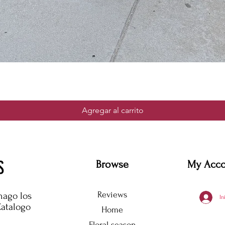
Agregar al carrito
S
Browse
My Acc
Reviews
hago los
In
Catalogo
Home
Floral season