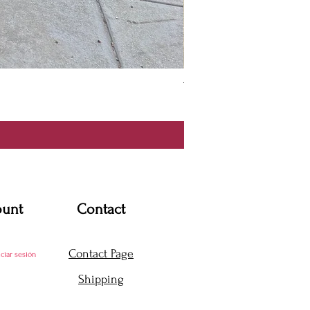
Thanya Dress
Precio
USD 360.00
ount
Contact
Contact Page
iciar sesión
Shipping