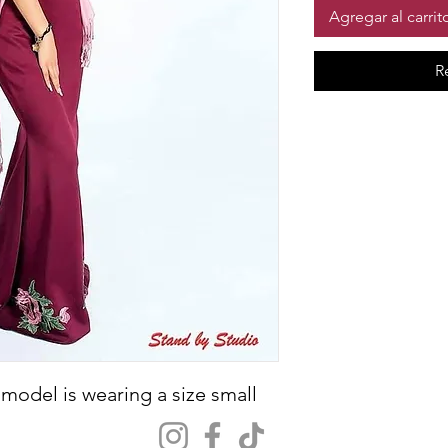
Agregar al carrit
R
 model is wearing a size small