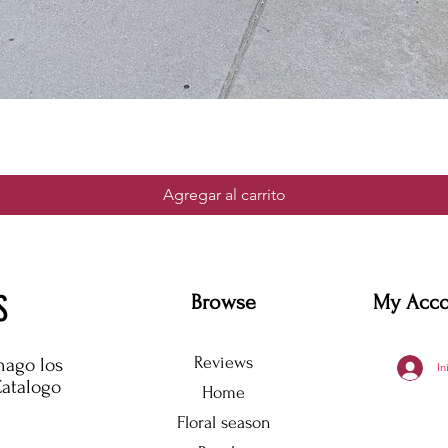
Agregar al carrito
S
Browse
My Acc
Reviews
hago los
In
Catalogo
Home
Floral season