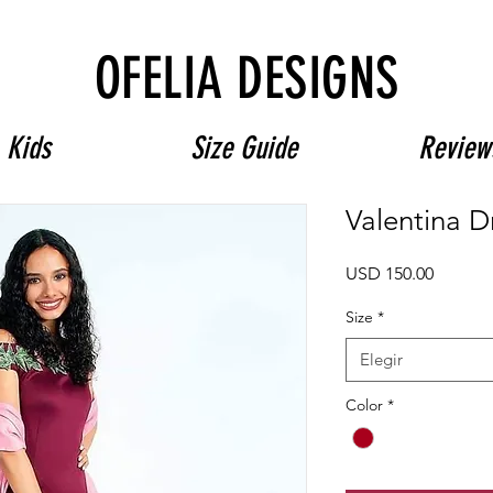
Free Shipping on $180+ use code "DIADELOSMUERTOS"
OFELIA DESIGNS
Kids
Size Guide
Review
Valentina D
Precio
USD 150.00
Size
*
Elegir
Color
*