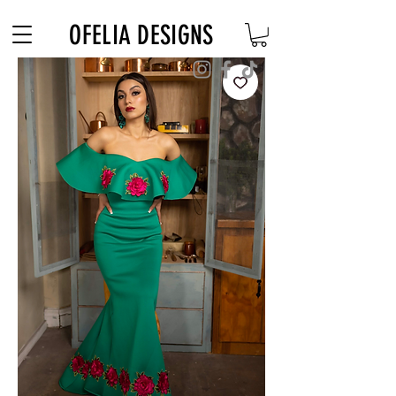
Free Shipping on $180+ use code "DIADELOSMUERTOS"
OFELIA DESIGNS