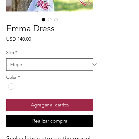
Emma Dress
Precio
USD 140.00
Size
*
Color
*
Agregar al carrito
Realizar compra
Scuba fabric stretch the model