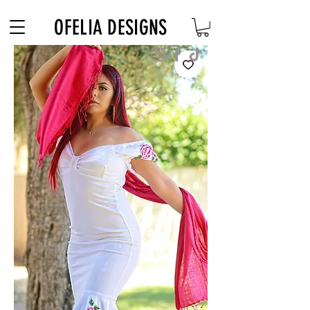
Free Shipping on $180+ use code "DIADELOSMUERTOS"
OFELIA DESIGNS