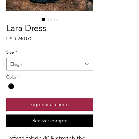
Lara Dress
Precio
USD 240.00
Size
*
Elegir
Color
*
Agregar al carrito
Realizar compra
Taffeta fabric 40% stretch the