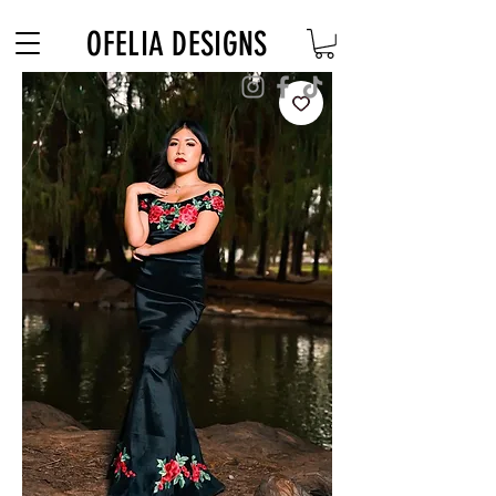
Free Shipping on $180+ use code "DIADELOSMUERTOS"
OFELIA DESIGNS