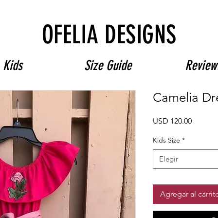
Free Shipping on $180+ use code "DIADELOSMUERTOS"
OFELIA DESIGNS
Kids
Size Guide
Review
Camelia Dr
Precio
USD 120.00
Kids Size
*
Elegir
Agregar al carrit