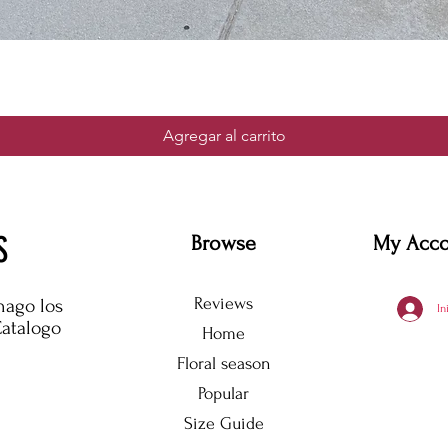
Agregar al carrito
S
Browse
My Acc
Reviews
hago los
In
Catalogo
Home
Floral season
Popular
Size Guide