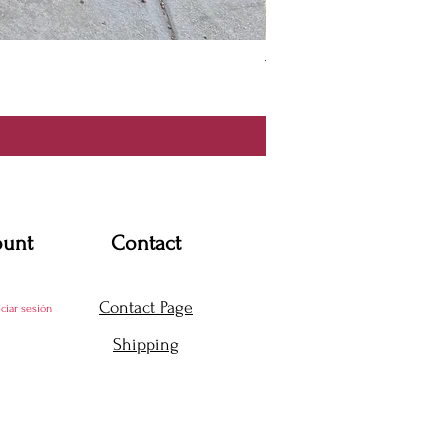
Thanya Dress
Precio
USD 360.00
ount
Contact
Contact Page
iciar sesión
Shipping