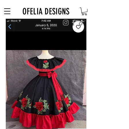
Free Shipping on $180+ use code "DIADELOSMUERTOS"
OFELIA DESIGNS