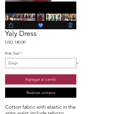
Yaly Dress
Precio
USD 140.00
Kids Size
*
Agregar al carrito
Realizar compra
Cotton fabric with elastic in the
arms waist include rebozo