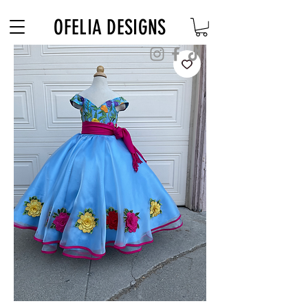
Free Shipping on $180+ use code "DIADELOSMUERTOS"
OFELIA DESIGNS