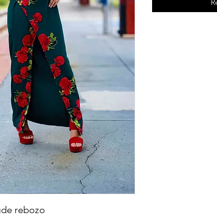
R
lude rebozo