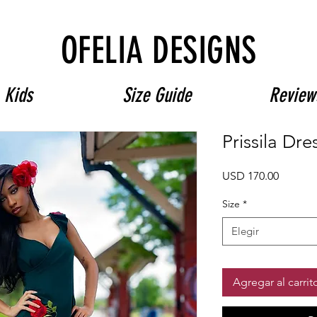
Free Shipping on $180+ use code "DIADELOSMUERTOS"
OFELIA DESIGNS
Kids
Size Guide
Review
Prissila Dre
Precio
USD 170.00
Size
*
Elegir
Agregar al carrit