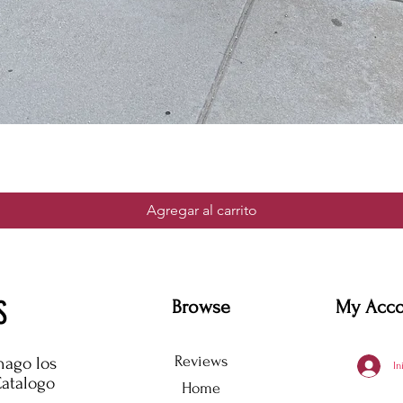
Agregar al carrito
S
Browse
My Acc
Reviews
hago los
In
Catalogo
Home