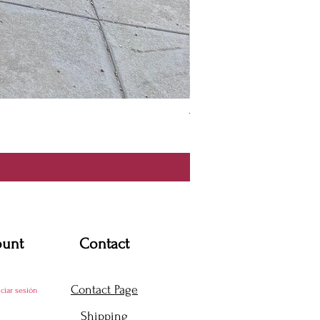
Thanya Dress
Precio
USD 360.00
ount
Contact
Contact Page
iciar sesión
Shipping