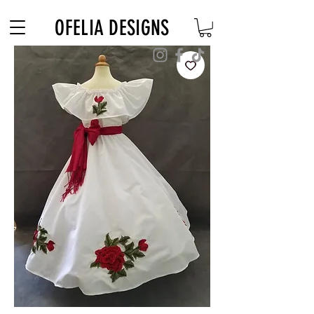
Free Shipping on $180+ use code "DIADELOSMUERTOS"
OFELIA DESIGNS