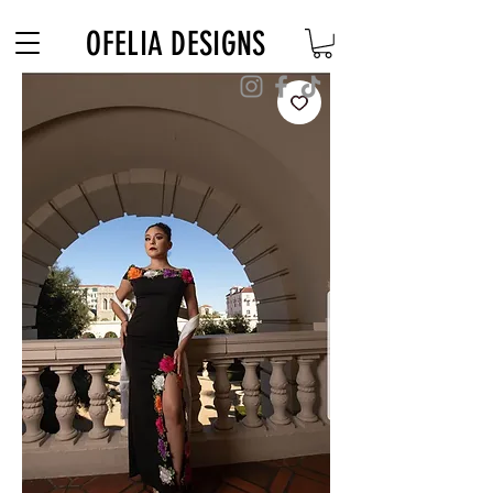
Free Shipping on $180+ use code "DIADELOSMUERTOS"
OFELIA DESIGNS