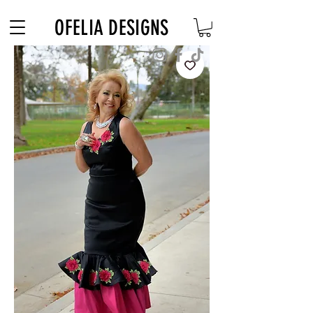
Free Shipping on $180+ use code "DIADELOSMUERTOS"
OFELIA DESIGNS