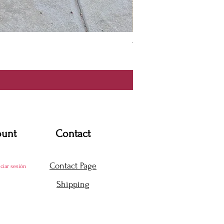
Thanya Dress
Precio
USD 360.00
ount
Contact
Contact Page
iciar sesión
Shipping