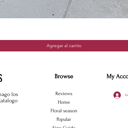
Agregar al carrito
S
Browse
My Acc
Reviews
hago los
In
Catalogo
Home
Floral season
Popular
Size Guide