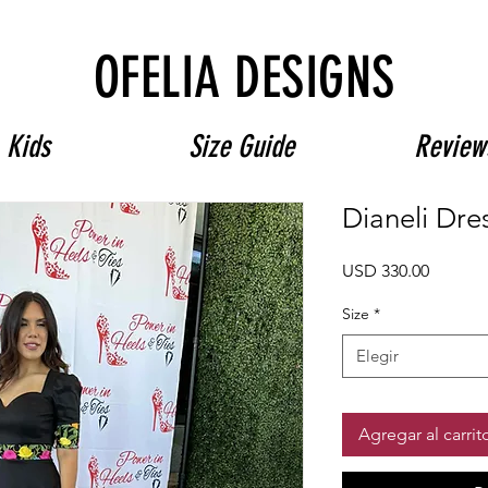
Free Shipping on $180+ use code "DIADELOSMUERTOS"
OFELIA DESIGNS
Kids
Size Guide
Review
Dianeli Dre
Precio
USD 330.00
Size
*
Elegir
Agregar al carrit