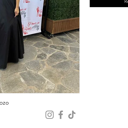
R
bozo