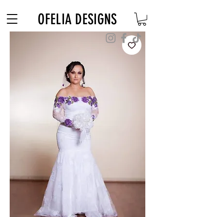
Free Shipping on $180+ use code "DIADELOSMUERTOS"
OFELIA DESIGNS