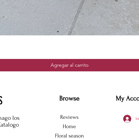
Agregar al carrito
S
Browse
My Acc
Reviews
hago los
In
Catalogo
Home
Floral season