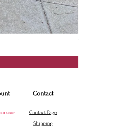
Thanya Dress
Precio
USD 360.00
ount
Contact
Contact Page
iciar sesión
Shipping