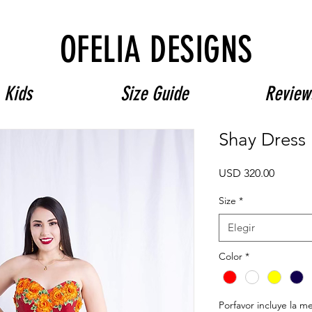
Free Shipping on $180+ use code "DIADELOSMUERTOS"
OFELIA DESIGNS
Kids
Size Guide
Review
Shay Dress
Precio
USD 320.00
Size
*
Elegir
Color
*
Porfavor incluye la m