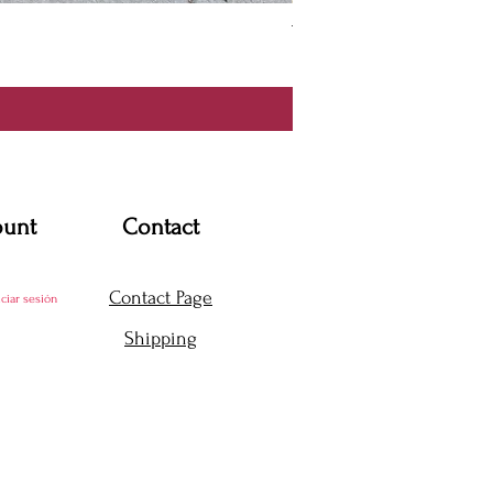
Thanya Dress
Precio
USD 360.00
ount
Contact
Contact Page
iciar sesión
Shipping