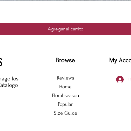
Agregar al carrito
S
Browse
My Acc
Reviews
hago los
In
Catalogo
Home
Floral season
Popular
Size Guide