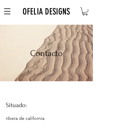
Free Shipping on $180+ use code "DIADELOSMUERTOS"
OFELIA DESIGNS
Contacto
Situado:
ribera de california