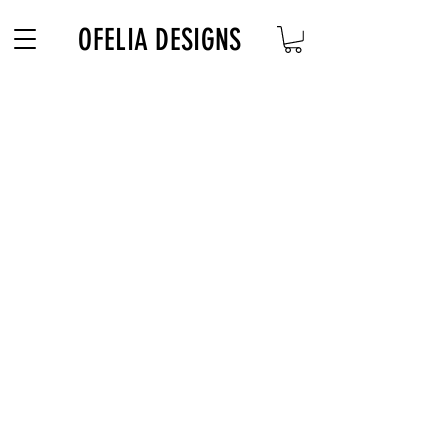
Free Shipping on $180+ use code "DIADELOSMUERTOS"
OFELIA DESIGNS
OFELIA DESIGNS
Bienvenidos a mi tienda, yo hago los vestidos
y puedes mirar mi Catalogo si gustas comprar.
Popular
Contact
Shipping
Floral Season
Size Guide
Pasadena
Reviews
Kids
Men
Homepage