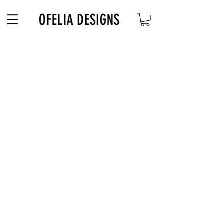
Free Shipping on $180+ use code "DIADELOSMUERTOS"
OFELIA DESIGNS
OFELIA DESIGNS
Bienvenidos a mi tienda, yo hago los vestidos
y puedes mirar mi Catalogo si gustas comprar.
Popular
Contact
Shipping
Floral Season
Size Guide
Pasadena
Reviews
Kids
Men
Homepage