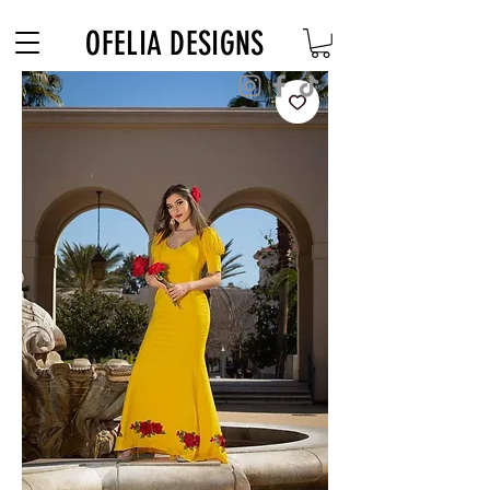
Free Shipping on $180+ use code "DIADELOSMUERTOS"
OFELIA DESIGNS