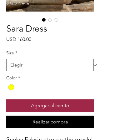
Sara Dress
Precio
USD 160.00
Size
*
Color
*
Agregar al carrito
Realizar compra
Scuba Fabric stretch the model