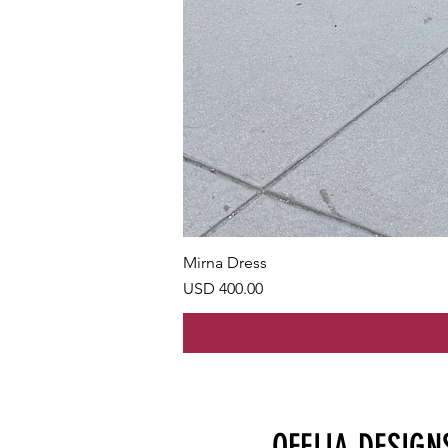
Mirna Dress
Precio
USD 400.00
OFELIA DESIGN