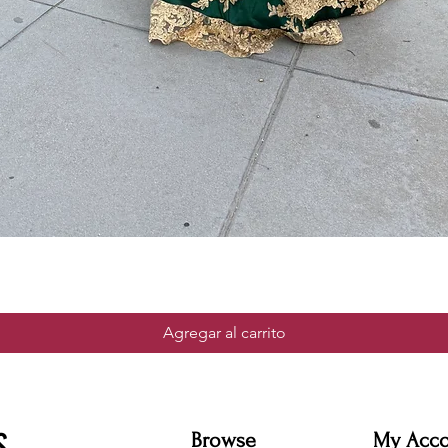
Agregar al carrito
S
Browse
My Acc