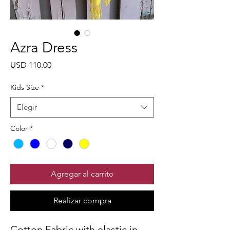
Azra Dress
Precio
USD 110.00
Kids Size
*
Elegir
Color
*
Agregar al carrito
Realizar compra
Cotton Fabric with elastic in