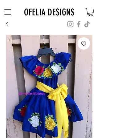
Free Shipping on $180+ use code "DIADELOSMUERTOS"
OFELIA DESIGNS