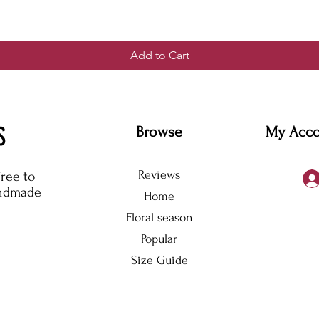
Add to Cart
S
Browse
My Acc
Reviews
free to
andmade
Home
Floral season
Popular
Size Guide