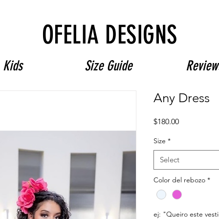
Free Shipping on $180+ use code "DIADELOSMUERTOS"
OFELIA DESIGNS
Kids
Size Guide
Review
Any Dress
Price
$180.00
Size
*
Select
Color del rebozo
*
ej: "Queiro este vest