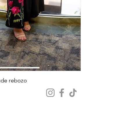
Agrega tus medidas
lude rebozo