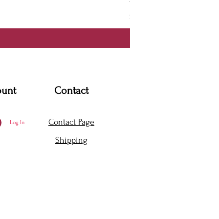
Thanya Dress
Price
$360.00
ount
Contact
Contact Page
Log In
Shipping