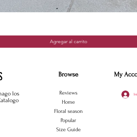
Agregar al carrito
S
Browse
My Acc
Reviews
hago los
In
Catalogo
Home
Floral season
Popular
Size Guide