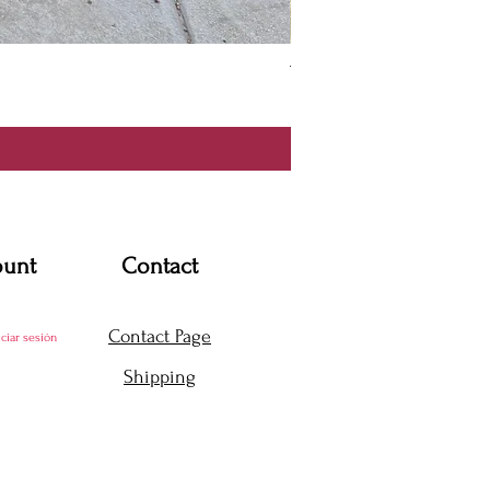
Thanya Dress
Precio
USD 360.00
ount
Contact
Contact Page
iciar sesión
Shipping