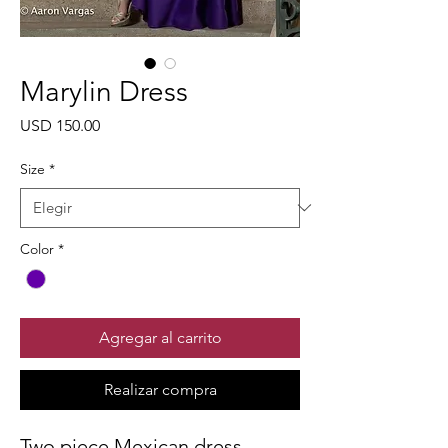
Marylin Dress
Precio
USD 150.00
Size
*
Color
*
Agregar al carrito
Realizar compra
Two piece Mexican dress,