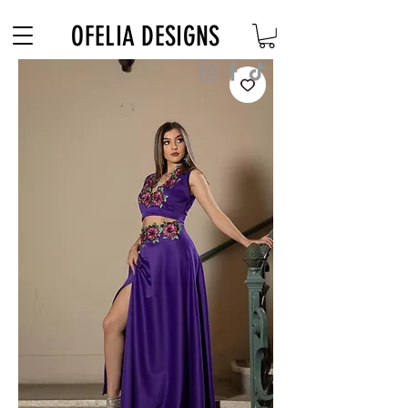
Free Shipping on $180+ use code "DIADELOSMUERTOS"
OFELIA DESIGNS