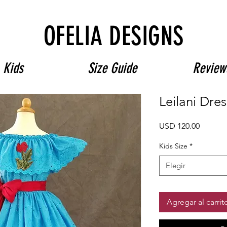
Free Shipping on $180+ use code "DIADELOSMUERTOS"
OFELIA DESIGNS
Kids
Size Guide
Review
Leilani Dres
Precio
USD 120.00
Kids Size
*
Elegir
Agregar al carrit