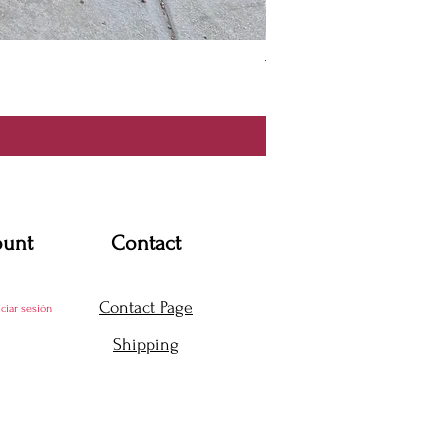
Thanya Dress
Precio
USD 360.00
ount
Contact
Contact Page
iciar sesión
Shipping