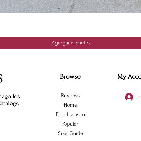
Agregar al carrito
S
Browse
My Acc
Reviews
hago los
In
Catalogo
Home
Floral season
Popular
Size Guide