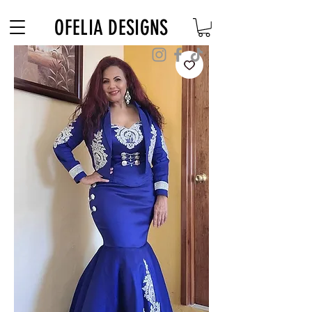
Free Shipping on $180+ use code "DIADELOSMUERTOS"
OFELIA DESIGNS