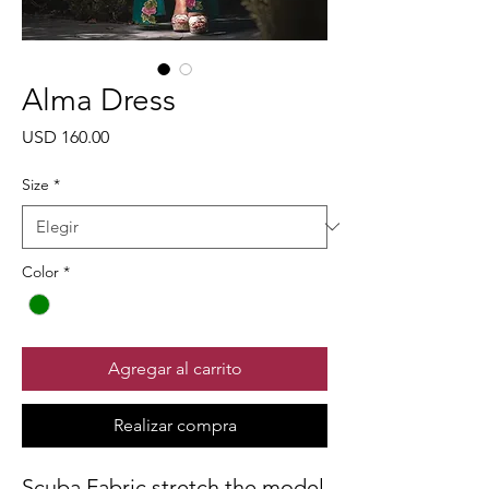
Alma Dress
Precio
USD 160.00
Size
*
Color
*
Agregar al carrito
Realizar compra
Scuba Fabric stretch the model