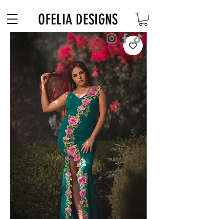
Free Shipping on $180+ use code "DIADELOSMUERTOS"
OFELIA DESIGNS