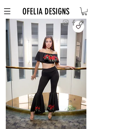
Free Shipping on $180+ use code "DIADELOSMUERTOS"
OFELIA DESIGNS