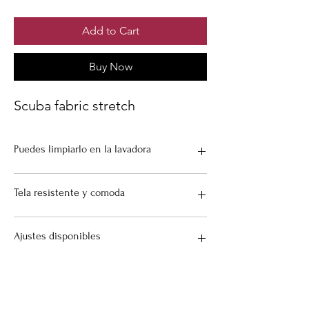
Add to Cart
Buy Now
Scuba fabric stretch
Puedes limpiarlo en la lavadora
Porfavor llevalo a una tintoreria pero
Tela resistente y comoda
tambien se puede en la lavadora en modo
soft con agua fria.
Tafetta Fabric
Ajustes disponibles
Agrega tus medidas